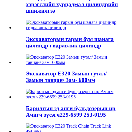
хэрэгслийн хурцадмал цилиндрийн
шинжилгээ
Экскаваторын гарын бум шанага
цилиндр гидравлик цилиндр
Экскаватор E320 Замын гутал/
Замын тавцан/ Зам- 600мм
Барилгын эд анги бульдозерын ир
Ачигч зүсэгч229-6599 253-0195