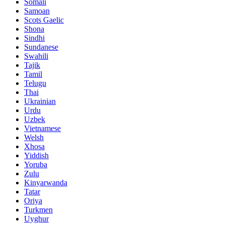
Somali
Samoan
Scots Gaelic
Shona
Sindhi
Sundanese
Swahili
Tajik
Tamil
Telugu
Thai
Ukrainian
Urdu
Uzbek
Vietnamese
Welsh
Xhosa
Yiddish
Yoruba
Zulu
Kinyarwanda
Tatar
Oriya
Turkmen
Uyghur