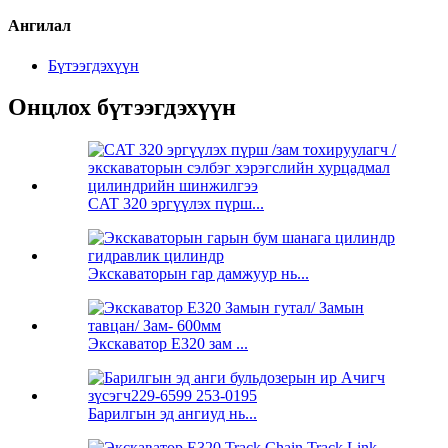
Ангилал
Бүтээгдэхүүн
Онцлох бүтээгдэхүүн
CAT 320 эргүүлэх пүрш...
Экскаваторын гар дамжуур нь...
Экскаватор E320 зам ...
Барилгын эд ангиуд нь...