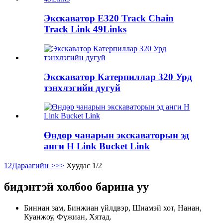
Экскаватор E320 Track Chain
Track Link 49Links
Экскаватор Катерпиллар 320 Урд
тэнхлэгийн дугуй
Өндөр чанарын экскаваторын эд
анги H Link Bucket Link
1
2
Дараагийн >
>>
Хуудас 1/2
бидэнтэй холбоо барина уу
Биннан зам, Бинжиан үйлдвэр, Шиамэй хот, Нанан,
Куанжоу, Фүжиан, Хятад.