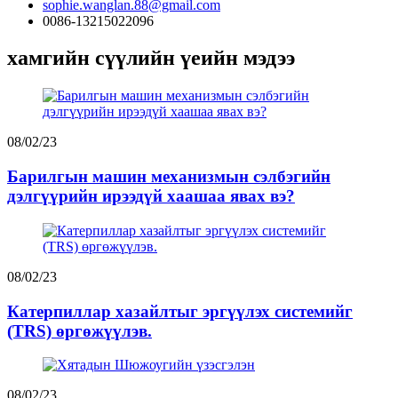
sophie.wanglan.88@gmail.com
0086-13215022096
хамгийн сүүлийн үеийн мэдээ
08/02/23
Барилгын машин механизмын сэлбэгийн
дэлгүүрийн ирээдүй хаашаа явах вэ?
08/02/23
Катерпиллар хазайлтыг эргүүлэх системийг
(TRS) өргөжүүлэв.
08/02/23