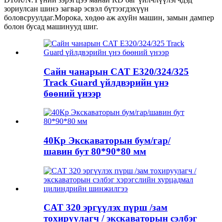
зориулсан шинэ загвар эсвэл бүтээгдэхүүн
боловсруулдаг.Морока, хөдөө аж ахуйн машин, замын дампер
болон бусад машинууд шиг.
Сайн чанарын CAT E320/324/325
Track Guard үйлдвэрийн үнэ
бөөний үнээр
40Кр Экскаваторын бум/гар/
шавин бут 80*90*80 мм
CAT 320 эргүүлэх пүрш /зам
тохируулагч / экскаваторын сэлбэг