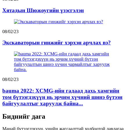
Хятадын Шюжоугийн үзэсгэлэн
08/02/23
Экскаваторын гинжийг хэрхэн арчлах вэ?
08/02/23
bauma 2022: XCMG-ийн гадаад дахь хамгийн
том бүтээгдэхүүн нь эрчим хүчний шинэ бүтээн
байгуулалтыг харуулж байна...
Биднийг дага
Манай бүтээгдэхүүн, үнийн жагсаалттай холбоотой лавлагаа