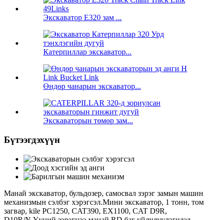
Экскаватор E320 зам ...
Катерпиллар экскаватор...
Өндөр чанарын экскаватор...
Экскаваторын төмөр зам...
Бүтээгдэхүүн
Манай экскаватор, бульдозер, самосвал зэрэг замын машин
механизмын сэлбэг хэрэгсэл.Мини экскаватор, 1 тонн, том
загвар, kile PC1250, CAT390, EX1100, CAT D9R,
D10R/N.Үүний зэрэгцээ манай RD баг үйлчлүүлэгчдэд