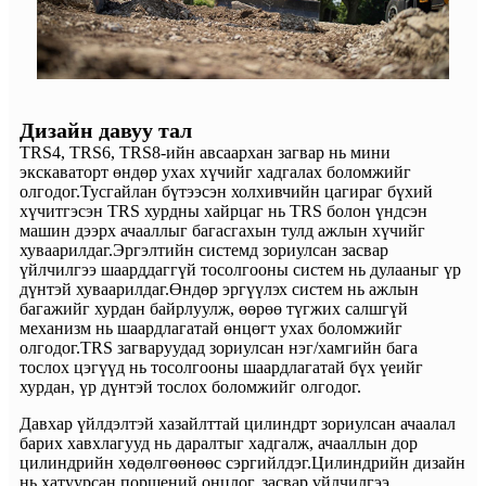
Дизайн давуу тал
TRS4, ​​TRS6, TRS8-ийн авсаархан загвар нь мини
экскаваторт өндөр ухах хүчийг хадгалах боломжийг
олгодог.Тусгайлан бүтээсэн холхивчийн цагираг бүхий
хүчитгэсэн TRS хурдны хайрцаг нь TRS болон үндсэн
машин дээрх ачааллыг багасгахын тулд ажлын хүчийг
хуваарилдаг.Эргэлтийн системд зориулсан засвар
үйлчилгээ шаарддаггүй тосолгооны систем нь дулааныг үр
дүнтэй хуваарилдаг.Өндөр эргүүлэх систем нь ажлын
багажийг хурдан байрлуулж, өөрөө түгжих салшгүй
механизм нь шаардлагатай өнцөгт ухах боломжийг
олгодог.TRS загваруудад зориулсан нэг/хамгийн бага
тослох цэгүүд нь тосолгооны шаардлагатай бүх үеийг
хурдан, үр дүнтэй тослох боломжийг олгодог.
Давхар үйлдэлтэй хазайлттай цилиндрт зориулсан ачаалал
барих хавхлагууд нь даралтыг хадгалж, ачааллын дор
цилиндрийн хөдөлгөөнөөс сэргийлдэг.Цилиндрийн дизайн
нь хатуурсан поршений онцлог, засвар үйлчилгээ