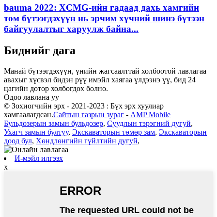
bauma 2022: XCMG-ийн гадаад дахь хамгийн
том бүтээгдэхүүн нь эрчим хүчний шинэ бүтээн
байгуулалтыг харуулж байна...
Биднийг дага
Манай бүтээгдэхүүн, үнийн жагсаалттай холбоотой лавлагаа
авахыг хүсвэл бидэн рүү имэйл хаягаа үлдээнэ үү, бид 24
цагийн дотор холбогдох болно.
Одоо лавлана уу
© Зохиогчийн эрх - 2021-2023 : Бүх эрх хуулиар
хамгаалагдсан.
Сайтын газрын зураг
-
AMP Mobile
Бульдозерын замын бульдозер
,
Суудлын тэрэгний дугуй
,
Ухагч замын бултуу
,
Экскаваторын төмөр зам
,
Экскаваторын
доод бул
,
Хөндлөнгийн гүйлтийн дугуй
,
И-мэйл илгээх
x