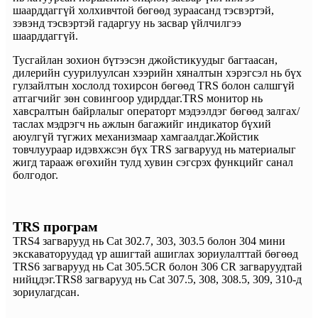
шаарддаггүй холхивчтой бөгөөд зураасанд тэсвэртэй,
зэвэнд тэсвэртэй гадаргуу нь засвар үйлчилгээ
шаарддаггүй.
Тусгайлан зохион бүтээсэн джойстикуудыг багтаасан,
дилерийн суурилуулсан хээрийн хяналтын хэрэгсэл нь бүх
гулзайлтын хослолд тохирсон бөгөөд TRS болон салшгүй
атгагчийг зөн совингоор удирддаг.TRS монитор нь
хавсралтын байрлалыг операторт мэдээлдэг бөгөөд залгах/
таслах мэдрэгч нь ажлын багажийг индикатор бүхий
аюулгүй түгжих механизмаар хамгаалдаг.Жойстик
товчлуураар идэвхжсэн бүх TRS загварууд нь материалыг
жигд тарааж өгөхийн тулд хувин сэгсрэх функцийг санал
болгодог.
TRS програм
TRS4 загварууд нь Cat 302.7, 303, 303.5 болон 304 мини
экскаваторуудад үр ашигтай ашиглах зориулалттай бөгөөд
TRS6 загварууд нь Cat 305.5CR болон 306 CR загваруудтай
нийцдэг.TRS8 загварууд нь Cat 307.5, 308, 308.5, 309, 310-д
зориулагдсан.