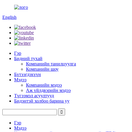
English
Гэр
Бидний тухай
Компанийн танилцуулга
Компанийн шоу
Бүтээгдэхүүн
Мэдээ
Компанийн мэдээ
Аж үйлдвэрийн мэдээ
Түгээмэл асуултууд
Бидэнтэй холбоо барина уу
Гэр
Мэдээ