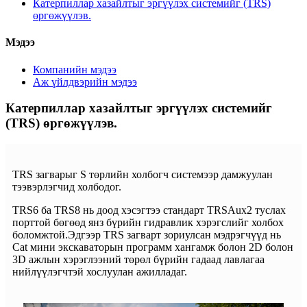
Катерпиллар хазайлтыг эргүүлэх системийг (TRS)
өргөжүүлэв.
Мэдээ
Компанийн мэдээ
Аж үйлдвэрийн мэдээ
Катерпиллар хазайлтыг эргүүлэх системийг
(TRS) өргөжүүлэв.
TRS загварыг S төрлийн холбогч системээр дамжуулан
тээвэрлэгчид холбодог.
TRS6 ба TRS8 нь доод хэсэгтээ стандарт TRSAux2 туслах
порттой бөгөөд янз бүрийн гидравлик хэрэгслийг холбох
боломжтой.Эдгээр TRS загварт зориулсан мэдрэгчүүд нь
Cat мини экскаваторын программ хангамж болон 2D болон
3D ажлын хэрэглээний төрөл бүрийн гадаад лавлагаа
нийлүүлэгчтэй хослуулан ажилладаг.